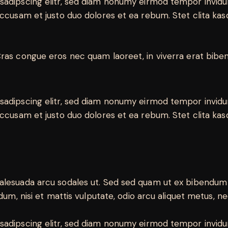
sadipscing elitr, sed diam nonumy eirmod tempor invidu
accusam et justo duo dolores et ea rebum. Stet clita ka
ras congue eros nec quam laoreet, in viverra erat biben
sadipscing elitr, sed diam nonumy eirmod tempor invidu
accusam et justo duo dolores et ea rebum. Stet clita ka
malesuada arcu sodales ut. Sed sed quam ut ex bibendu
dum, nisi et mattis vulputate, odio arcu aliquet metus, nec
sadipscing elitr, sed diam nonumy eirmod tempor invidu