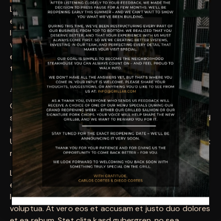
Lorem ipsum dolor sit amet, consetetur sadipscing
elitr, sed diam nonumy eirmod tempor invidunt ut
labore et dolore magna aliquyam erat, sed diam
voluptua. At vero eos et accusam et justo duo dolores
et ea rebum. Stet clita kasd gubergren, no sea
takimata sanctus est Lorem ipsum dolor sit amet.
Aliquam quis lobortis quam
Curabitur pellentesque odio magna, id malesuada arcu
sodales ut. Sed sed quam ut ex bibendum commodo id
id magna. Aliquam sed ligula sed ante blandit volutpat.
Ut bibendum, nisi et mattis vulputate, odio arcu aliquet
metus, nec dapibus risus risus quis lectus.
Lorem ipsum dolor sit amet, consetetur sadipscing
elitr, sed diam nonumy eirmod tempor invidunt ut
labore et dolore magna aliquyam erat, sed diam
voluptua. At vero eos et accusam et justo duo dolores
et ea rebum. Stet clita kasd gubergren, no sea