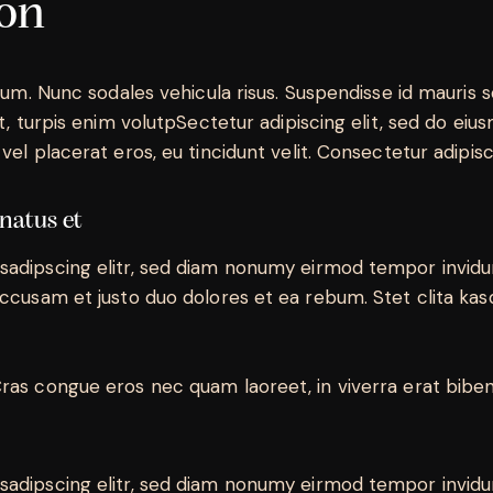
non
lum. Nunc sodales vehicula risus. Suspendisse id mauris so
t, turpis enim volutpSectetur adipiscing elit, sed do eiu
el placerat eros, eu tincidunt velit. Consectetur adipiscin
 natus et
sadipscing elitr, sed diam nonumy eirmod tempor invidu
accusam et justo duo dolores et ea rebum. Stet clita ka
ras congue eros nec quam laoreet, in viverra erat biben
sadipscing elitr, sed diam nonumy eirmod tempor invidu