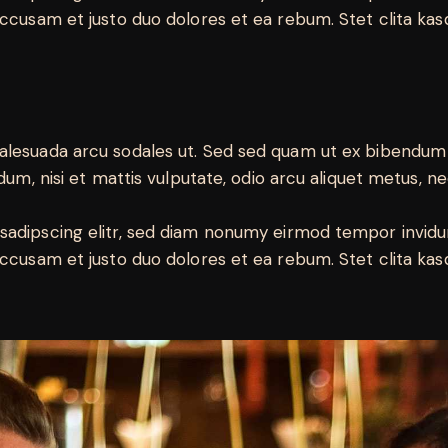
accusam et justo duo dolores et ea rebum. Stet clita ka
malesuada arcu sodales ut. Sed sed quam ut ex bibendu
dum, nisi et mattis vulputate, odio arcu aliquet metus, nec
sadipscing elitr, sed diam nonumy eirmod tempor invidu
accusam et justo duo dolores et ea rebum. Stet clita ka