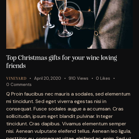
Top Christmas gifts for your wine loving
friends
April 20, 2020
910
Views
0
Likes
VINEYARD
0
Comments
Q Proin faucibus nec mauris a sodales, sed elementum
mi tincidunt. Sed eget viverra egestas nisi in
consequat. Fusce sodales augue a accumsan. Cras
sollicitudin, ipsum eget blandit pulvinar. Integer
tincidunt. Cras dapibus. Vivamus elementum semper
nisi. Aenean vulputate eleifend tellus. Aenean leo ligula,
porttitor eu, consequat vitae, eleifend ac, enim. Sed ut