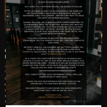
Can hybrid grapes be the solution for the
future?
April 20, 2020
854
Views
0
Likes
VINEYARD
0
Comments
Q Proin faucibus nec mauris a sodales, sed elementum
mi tincidunt. Sed eget viverra egestas nisi in
consequat. Fusce sodales augue a accumsan. Cras
sollicitudin, ipsum eget blandit pulvinar. Integer
tincidunt. Cras dapibus. Vivamus elementum semper