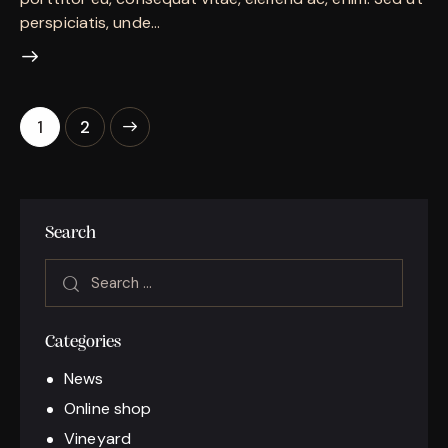
perspiciatis, unde…
Posts
>
Page
1
Page
2
pagination
Search
Search
for:
Categories
News
Online shop
Vineyard